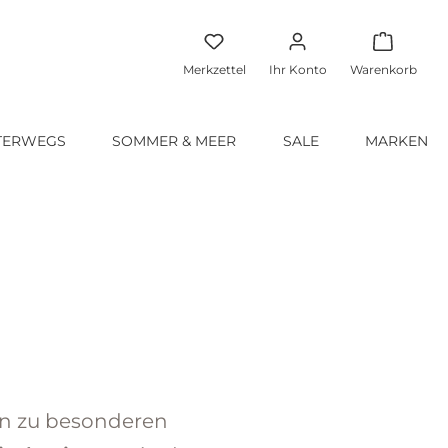
Warenko
Merkzettel
Ihr Konto
Warenkorb
TERWEGS
SOMMER & MEER
SALE
MARKEN
in zu besonderen