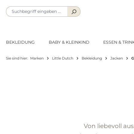
m Hauptinhalt springen
Zur Suche springen
Zur Hauptnavigation springen
BEKLEIDUNG
BABY & KLEINKIND
ESSEN & TRIN
Sie sind hier:
Marken
Little Dutch
Bekleidung
Jacken
G
Von liebevoll a