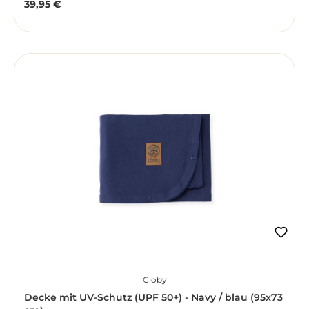
39,95 €
Regulärer Preis:
Cloby
Decke mit UV-Schutz (UPF 50+) - Navy / blau (95x73