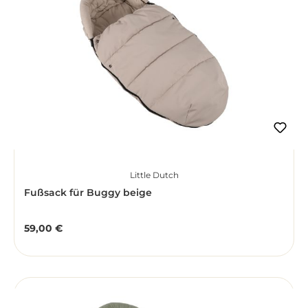
Little Dutch
Fußsack für Buggy beige
59,00 €
Regulärer Preis: