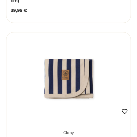
cm)
39,95 €
Regulärer Preis:
Cloby