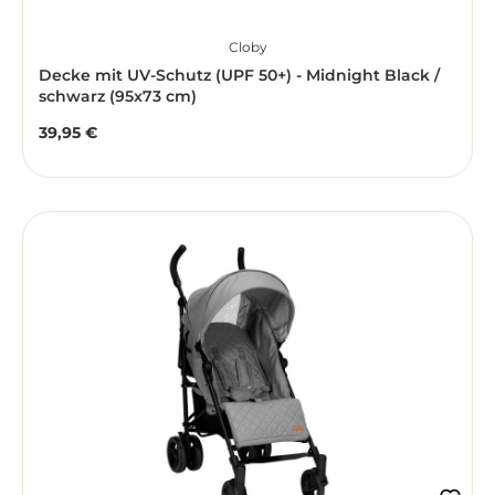
Cloby
Decke mit UV-Schutz (UPF 50+) - Midnight Black /
schwarz (95x73 cm)
39,95 €
Regulärer Preis: