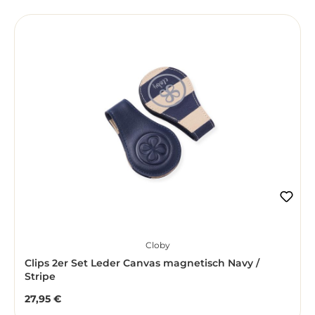
Cloby
Clips 2er Set Leder Canvas magnetisch Navy /
Stripe
27,95 €
Regulärer Preis: