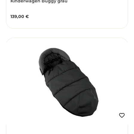
Kinderwagen Buggy grau
139,00 €
Regulärer Preis: