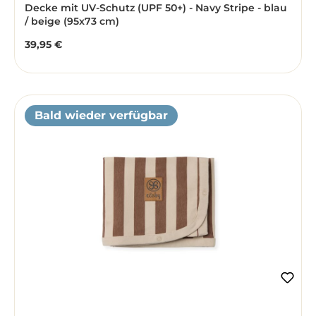
Decke mit UV-Schutz (UPF 50+) - Navy Stripe - blau
/ beige (95x73 cm)
39,95 €
Regulärer Preis:
Bald wieder verfügbar