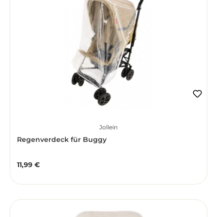
Jollein
Regenverdeck für Buggy
11,99 €
Regulärer Preis: