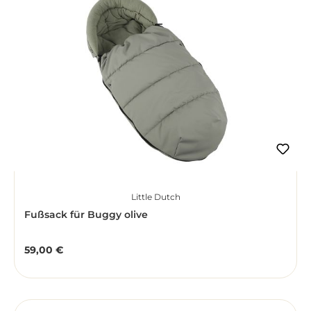
Little Dutch
Fußsack für Buggy olive
59,00 €
Regulärer Preis: