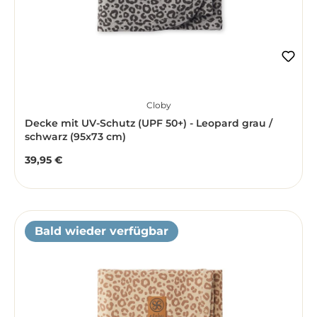
Cloby
Decke mit UV-Schutz (UPF 50+) - Leopard grau /
schwarz (95x73 cm)
39,95 €
Regulärer Preis:
Bald wieder verfügbar