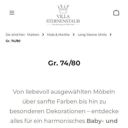
Zum Hauptinhalt springen
Ware
Sie sind hier:
Marken
Mats & Merthe
Long Sleeve Shirts
Gr. 74/80
Gr. 74/80
Von liebevoll ausgewählten Möbeln
über sanfte Farben bis hin zu
besonderen Dekorationen – entdecke
alles für ein harmonisches
Baby- und