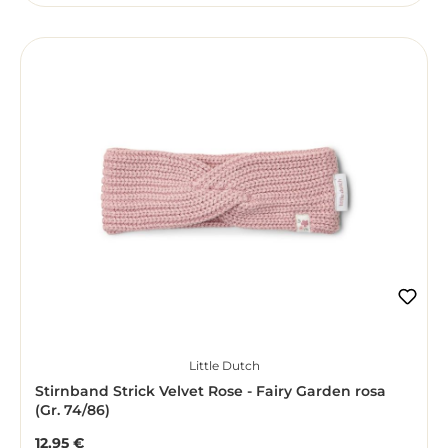
Little Dutch
Stirnband Strick Velvet Rose - Fairy Garden rosa
(Gr. 74/86)
12,95 €
Regulärer Preis: