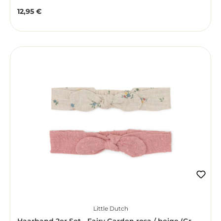
12,95 €
Regulärer Preis:
Little Dutch