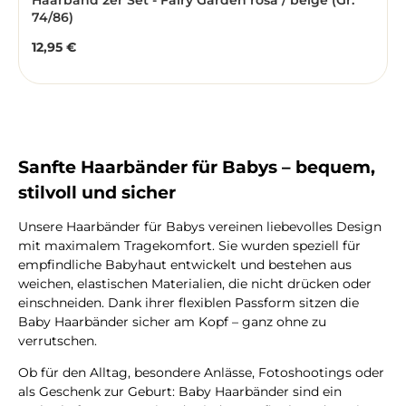
Haarband 2er Set - Fairy Garden rosa / beige (Gr.
74/86)
12,95 €
Regulärer Preis:
Sanfte Haarbänder für Babys – bequem,
stilvoll und sicher
Unsere Haarbänder für Babys vereinen liebevolles Design
mit maximalem Tragekomfort. Sie wurden speziell für
empfindliche Babyhaut entwickelt und bestehen aus
weichen, elastischen Materialien, die nicht drücken oder
einschneiden. Dank ihrer flexiblen Passform sitzen die
Baby Haarbänder sicher am Kopf – ganz ohne zu
verrutschen.
Ob für den Alltag, besondere Anlässe, Fotoshootings oder
als Geschenk zur Geburt: Baby Haarbänder sind ein