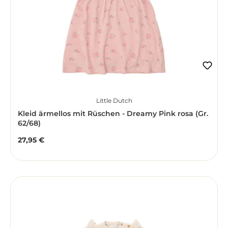
Little Dutch
Kleid ärmellos mit Rüschen - Dreamy Pink rosa (Gr.
62/68)
27,95 €
Regulärer Preis: