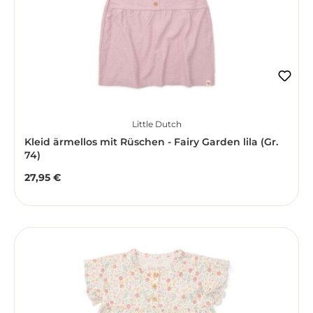
Little Dutch
Kleid ärmellos mit Rüschen - Fairy Garden lila (Gr.
74)
27,95 €
Regulärer Preis: