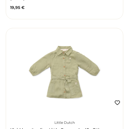
19,95 €
Regulärer Preis:
Little Dutch