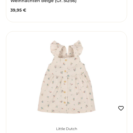
Weihnachten beige (Gr. 50/56)
39,95 €
Regulärer Preis:
Little Dutch