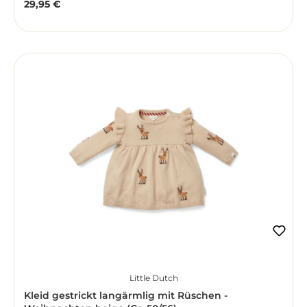
29,95 €
Regulärer Preis:
Little Dutch
Kleid gestrickt langärmlig mit Rüschen -