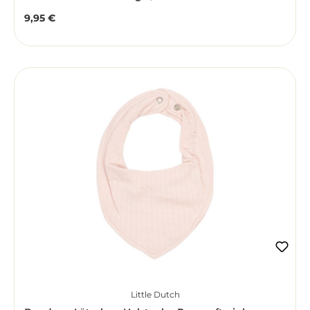
9,95 €
Regulärer Preis:
Little Dutch