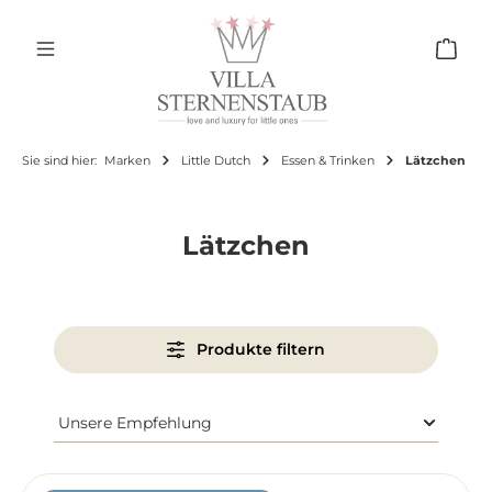
Zum Hauptinhalt springen
Ware
Sie sind hier:
Marken
Little Dutch
Essen & Trinken
Lätzchen
Lätzchen
Produkte filtern