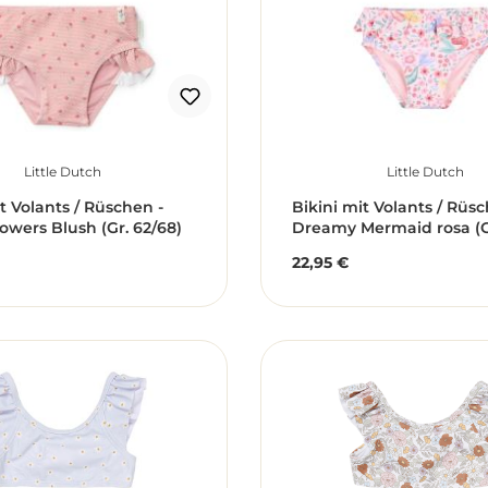
Little Dutch
Little Dutch
t Volants / Rüschen -
Bikini mit Volants / Rüsc
owers Blush (Gr. 62/68)
Dreamy Mermaid rosa (Gr
22,95 €
r Preis:
Regulärer Preis: