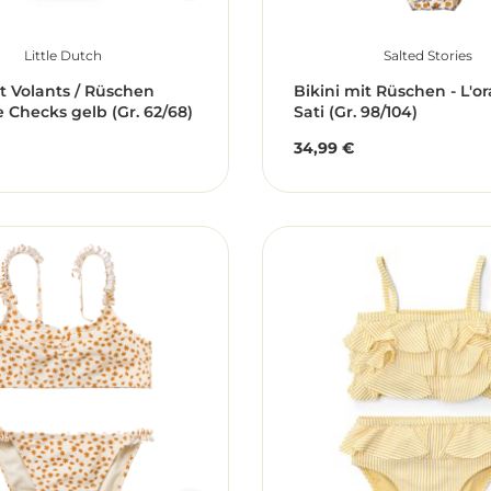
Little Dutch
Salted Stories
it Volants / Rüschen
Bikini mit Rüschen - L'o
 Checks gelb (Gr. 62/68)
Sati (Gr. 98/104)
34,99 €
r Preis:
Regulärer Preis: