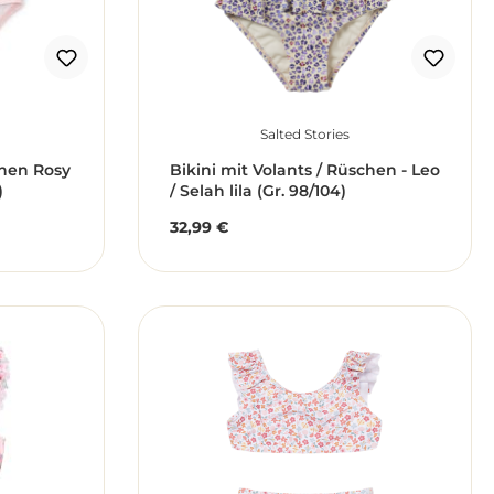
Salted Stories
chen Rosy
Bikini mit Volants / Rüschen - Leo
)
/ Selah lila (Gr. 98/104)
32,99 €
Regulärer Preis: