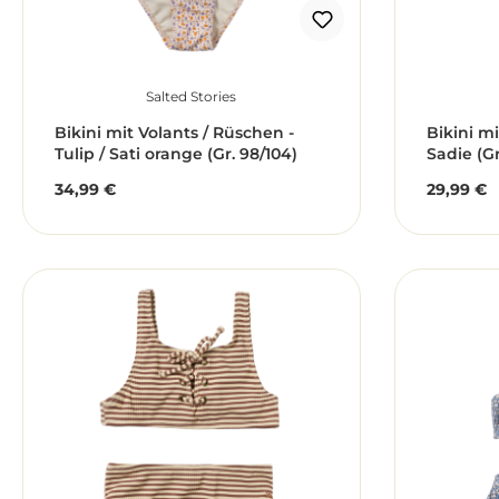
Salted Stories
Bikini mit Volants / Rüschen -
Bikini m
Tulip / Sati orange (Gr. 98/104)
Sadie (Gr
34,99 €
29,99 €
Regulärer Preis:
Reguläre