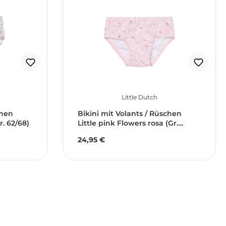
Little Dutch
chen
Bikini mit Volants / Rüschen
r. 62/68)
Little pink Flowers rosa (Gr.
62/68)
24,95 €
Regulärer Preis: