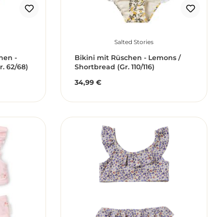
Salted Stories
hen -
Bikini mit Rüschen - Lemons /
. 62/68)
Shortbread (Gr. 110/116)
34,99 €
Regulärer Preis: