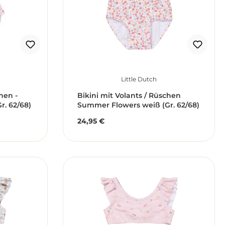
Little Dutch
hen -
Bikini mit Volants / Rüschen
. 62/68)
Summer Flowers weiß (Gr. 62/68)
24,95 €
Regulärer Preis: