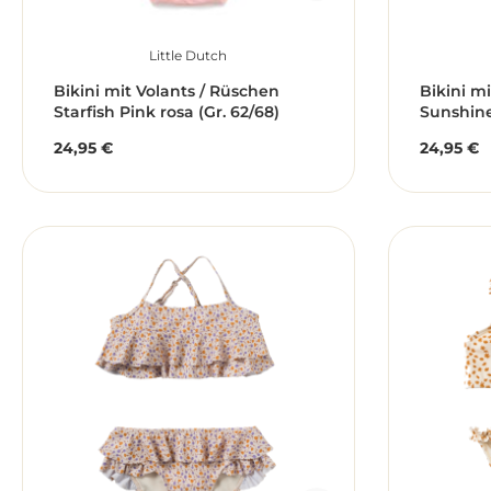
Little Dutch
Bikini mit Volants / Rüschen
Bikini m
Starfish Pink rosa (Gr. 62/68)
Sunshine
24,95 €
24,95 €
Regulärer Preis:
Reguläre