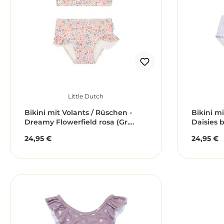
Little Dutch
Bikini mit Volants / Rüschen -
Bikini m
Dreamy Flowerfield rosa (Gr.
Daisies b
62/68)
24,95 €
24,95 €
Regulärer Preis:
Reguläre