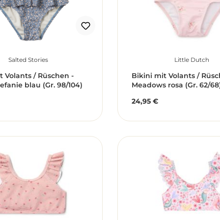
Salted Stories
Little Dutch
t Volants / Rüschen -
Bikini mit Volants / Rüs
tefanie blau (Gr. 98/104)
Meadows rosa (Gr. 62/68
24,95 €
r Preis:
Regulärer Preis: