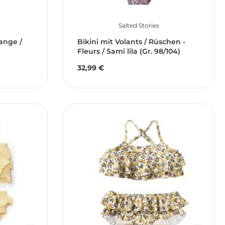
Salted Stories
range /
Bikini mit Volants / Rüschen -
Fleurs / Sami lila (Gr. 98/104)
32,99 €
Regulärer Preis: