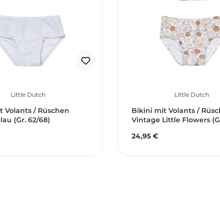
Little Dutch
Little Dutch
it Volants / Rüschen
Bikini mit Volants / Rüs
lau (Gr. 62/68)
Vintage Little Flowers (G
24,95 €
r Preis:
Regulärer Preis: