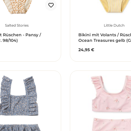
Salted Stories
Little Dutch
it Rüschen - Pansy /
Bikini mit Volants / Rüsc
. 98/104)
Ocean Treasures gelb (Gr
24,95 €
r Preis:
Regulärer Preis: