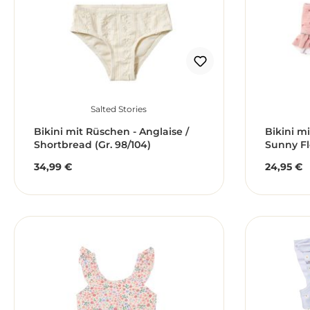
Salted Stories
Bikini mit Rüschen - Anglaise /
Bikini mi
Shortbread (Gr. 98/104)
Sunny Fl
34,99 €
24,95 €
Regulärer Preis:
Reguläre