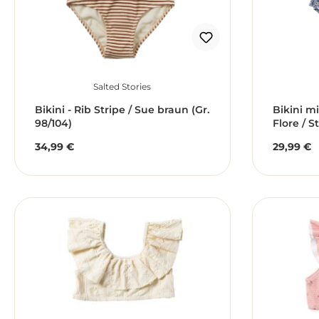
Salted Stories
Bikini - Rib Stripe / Sue braun (Gr.
Bikini mi
98/104)
Flore / S
34,99 €
29,99 €
Regulärer Preis:
Reguläre