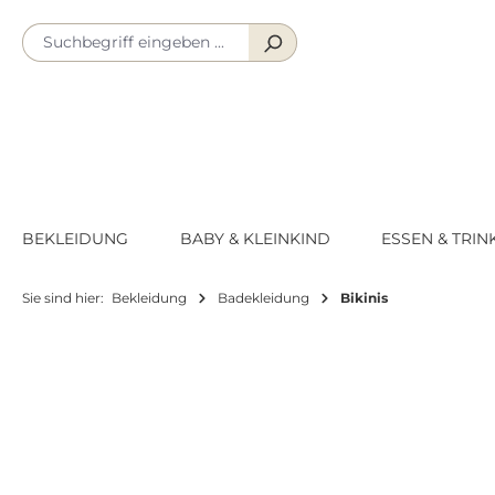
m Hauptinhalt springen
Zur Suche springen
Zur Hauptnavigation springen
BEKLEIDUNG
BABY & KLEINKIND
ESSEN & TRIN
Sie sind hier:
Bekleidung
Badekleidung
Bikinis