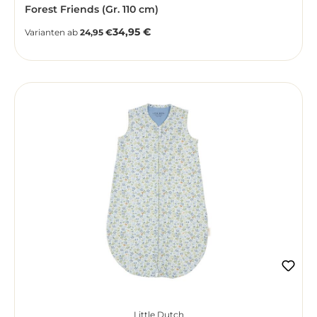
Forest Friends (Gr. 110 cm)
34,95 €
Regulärer Preis:
Varianten ab
24,95 €
Little Dutch