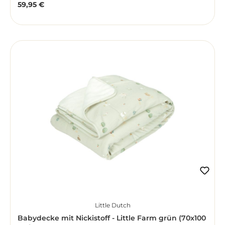
59,95 €
Regulärer Preis:
Little Dutch
Babydecke mit Nickistoff - Little Farm grün (70x100