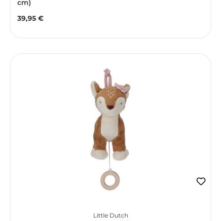
cm)
39,95 €
Regulärer Preis:
Little Dutch