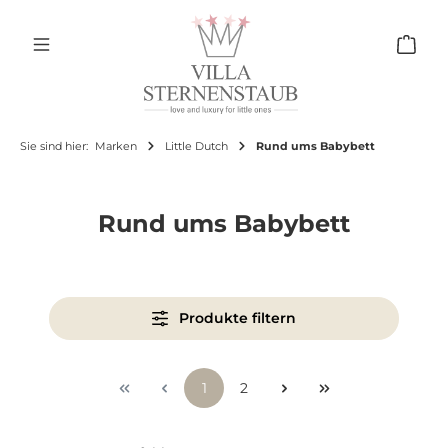
Zum Hauptinhalt springen
Ware
Sie sind hier:
Marken
Little Dutch
Rund ums Babybett
Rund ums Babybett
Produkte filtern
Seite
Seite
1
2