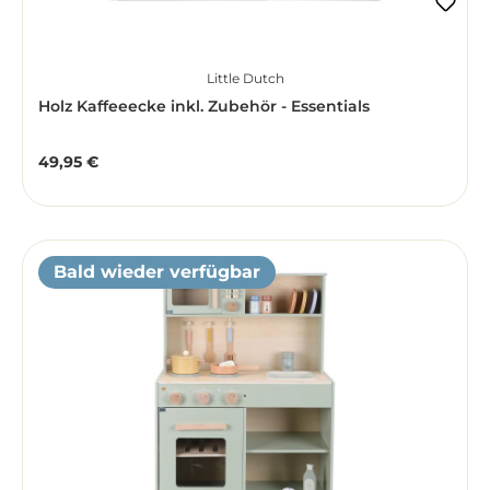
Little Dutch
Holz Kaffeeecke inkl. Zubehör - Essentials
49,95 €
Regulärer Preis:
Bald wieder verfügbar