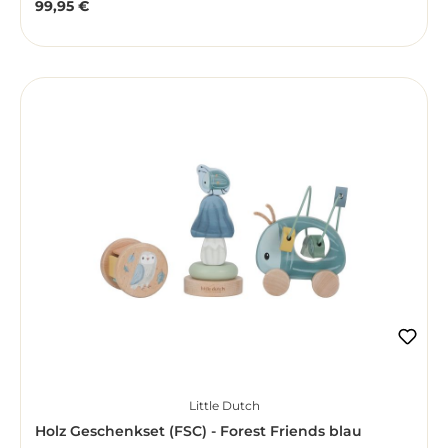
99,95 €
Regulärer Preis:
Little Dutch
Holz Geschenkset (FSC) - Forest Friends blau