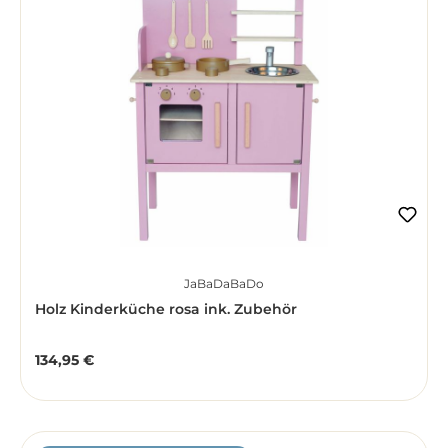
JaBaDaBaDo
Holz Kinderküche rosa ink. Zubehör
134,95 €
Regulärer Preis: