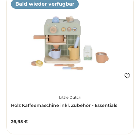
Bald wieder verfügbar
Little Dutch
Holz Kaffeemaschine inkl. Zubehör - Essentials
26,95 €
Regulärer Preis: