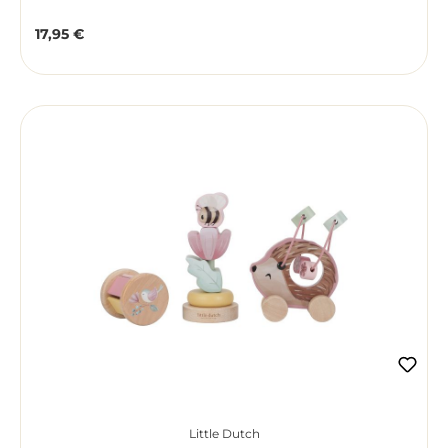
17,95 €
Regulärer Preis:
Little Dutch