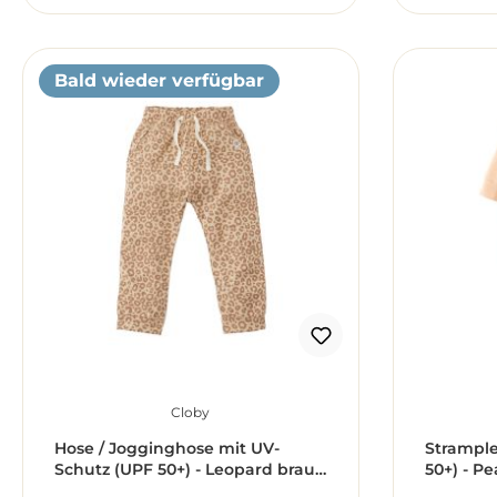
Bald wieder verfügbar
Cloby
Hose / Jogginghose mit UV-
Strample
Schutz (UPF 50+) - Leopard braun
50+) - P
(Gr. 6-12 Monate)
(Gr. 50/5