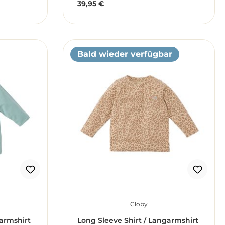
39,95 €
Regulärer Preis:
Bald wieder verfügbar
Cloby
garmshirt
Long Sleeve Shirt / Langarmshirt