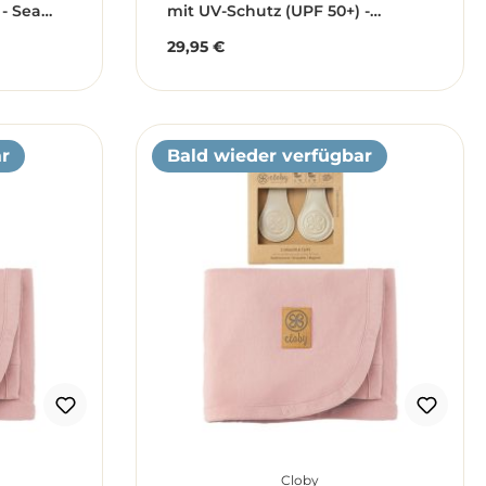
 - Sea
mit UV-Schutz (UPF 50+) -
ate)
Leopard braun (Gr. 12-18 Monate)
29,95 €
Regulärer Preis:
r
Bald wieder verfügbar
Cloby