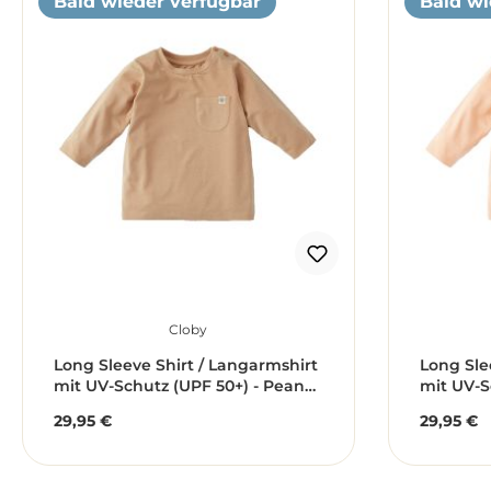
Bald wieder verfügbar
Bald wi
Cloby
Long Sleeve Shirt / Langarmshirt
Long Sle
mit UV-Schutz (UPF 50+) - Peanut
mit UV-S
Brown braun (Gr. 6-12 Monate)
Summer /
29,95 €
29,95 €
Regulärer Preis:
Reguläre
Monate)