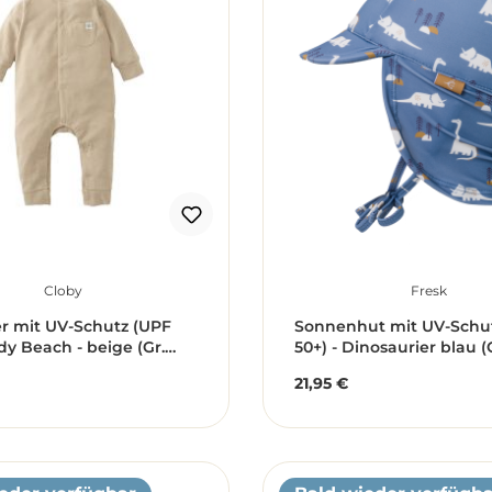
Cloby
Fresk
r mit UV-Schutz (UPF
Sonnenhut mit UV-Schu
dy Beach - beige (Gr.
50+) - Dinosaurier blau (
21,95 €
r Preis:
Regulärer Preis: