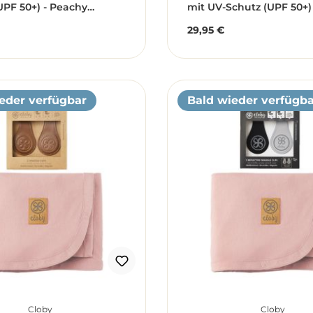
UPF 50+) - Peachy
mit UV-Schutz (UPF 50+)
 aprikose (Gr. 86)
Blue / blau (Gr. 6-12 Mon
29,95 €
r Preis:
Regulärer Preis:
eder verfügbar
Bald wieder verfügba
Cloby
Cloby