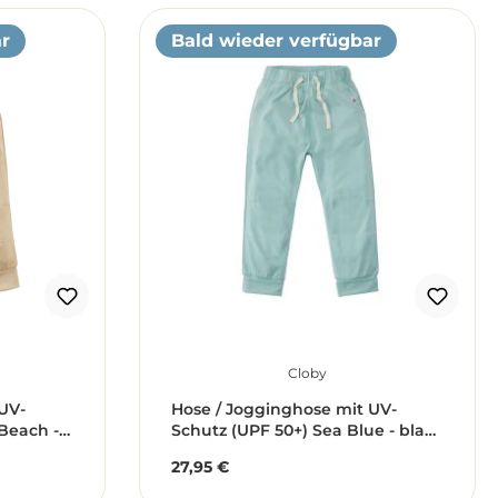
r
Bald wieder verfügbar
Cloby
UV-
Hose / Jogginghose mit UV-
Beach -
Schutz (UPF 50+) Sea Blue - blau
(Gr. 6-12 Monate)
27,95 €
Regulärer Preis: