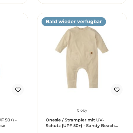
Bald wieder verfügbar
Cloby
F 50+) -
Onesie / Strampler mit UV-
ose
Schutz (UPF 50+) - Sandy Beach
beige (Gr. 86)