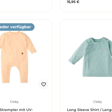
15,95 €
r Preis:
Regulärer Preis:
eder verfügbar
Cloby
Cloby
 Strampler mit UV-
Long Sleeve Shirt / Lan