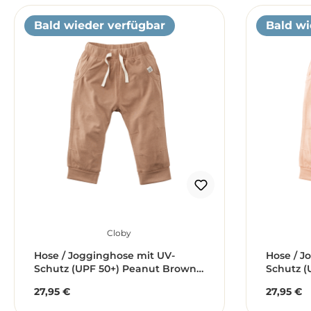
Bald wieder verfügbar
Bald wi
Cloby
Hose / Jogginghose mit UV-
Hose / J
Schutz (UPF 50+) Peanut Brown -
Schutz (
braun (Gr. 6-12 Monate)
Summer -
27,95 €
27,95 €
Regulärer Preis:
Reguläre
Monate)