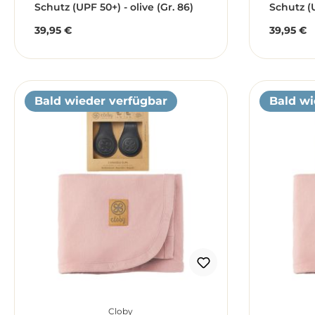
Schutz (UPF 50+) - olive (Gr. 86)
Schutz (
Summer /
39,95 €
39,95 €
Regulärer Preis:
Reguläre
Bald wieder verfügbar
Bald wi
Cloby