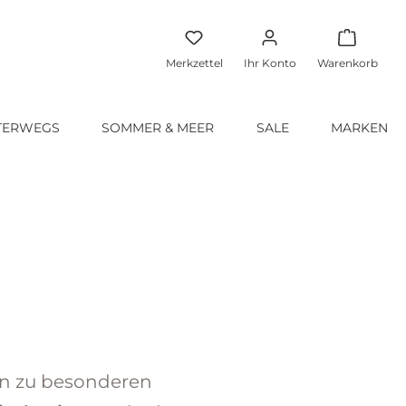
Warenko
Merkzettel
Ihr Konto
Warenkorb
TERWEGS
SOMMER & MEER
SALE
MARKEN
in zu besonderen