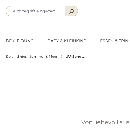
m Hauptinhalt springen
Zur Suche springen
Zur Hauptnavigation springen
BEKLEIDUNG
BABY & KLEINKIND
ESSEN & TRIN
Sie sind hier:
Sommer & Meer
UV-Schutz
Von liebevoll a