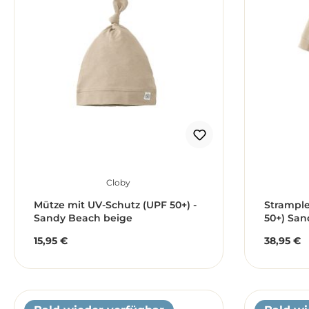
Cloby
Mütze mit UV-Schutz (UPF 50+) -
Strample
Sandy Beach beige
50+) San
50/56)
15,95 €
38,95 €
Regulärer Preis:
Reguläre