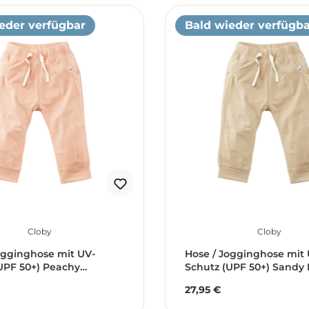
eder verfügbar
Bald wieder verfügba
Cloby
Cloby
ogginghose mit UV-
Hose / Jogginghose mit 
UPF 50+) Peachy
Schutz (UPF 50+) Sandy 
 aprikose (Gr. 6-12
beige (Gr. 6-12 Monate)
27,95 €
r Preis:
Regulärer Preis: