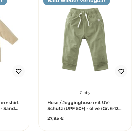
r
Bald wieder verfügbar
Cloby
garmshirt
Hose / Jogginghose mit UV-
 - Sandy
Schutz (UPF 50+) - olive (Gr. 6-12
Monate)
Monate)
27,95 €
Regulärer Preis: