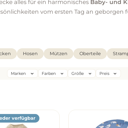
cke alles für ein harmonisches
Baby- und K
ersönlichkeiten vom ersten Tag an geborgen 
cken
Hosen
Mützen
Oberteile
Stramp
Marken
Farben
Größe
Preis
eder verfügbar