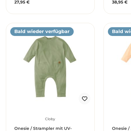
27,95 €
38,95 €
Regulärer Preis:
Reguläre
Bald wieder verfügbar
Bald wi
Cloby
Onesie / Strampler mit UV-
Onesie /