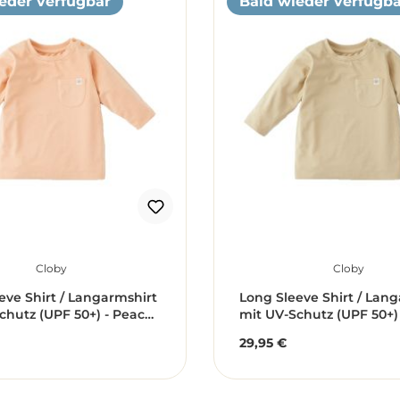
eder verfügbar
Bald wieder verfügba
Cloby
Cloby
eve Shirt / Langarmshirt
Long Sleeve Shirt / Lan
chutz (UPF 50+) - Peachy
mit UV-Schutz (UPF 50+)
 aprikose (Gr. 6-12
Beach / beige (Gr. 6-12 
29,95 €
r Preis:
Regulärer Preis: