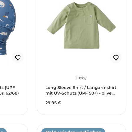
Cloby
tz (UPF
Long Sleeve Shirt / Langarmshirt
Gr. 62/68)
mit UV-Schutz (UPF 50+) - olive
(Gr. 6-12 Monate)
29,95 €
Regulärer Preis: