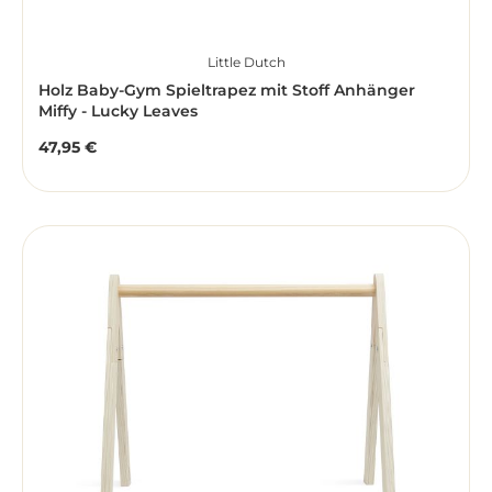
Little Dutch
Holz Baby-Gym Spieltrapez mit Stoff Anhänger
Miffy - Lucky Leaves
47,95 €
Regulärer Preis: