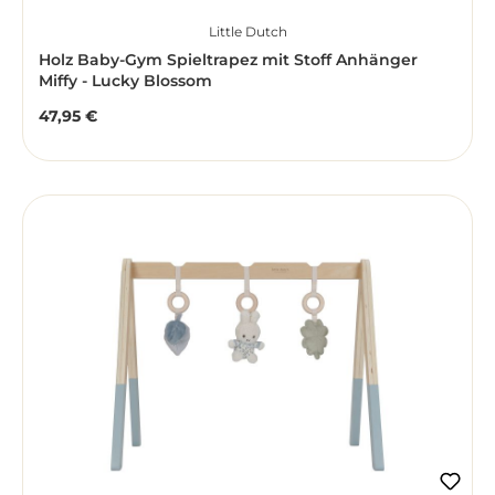
Little Dutch
Holz Baby-Gym Spieltrapez mit Stoff Anhänger
Miffy - Lucky Blossom
47,95 €
Regulärer Preis: