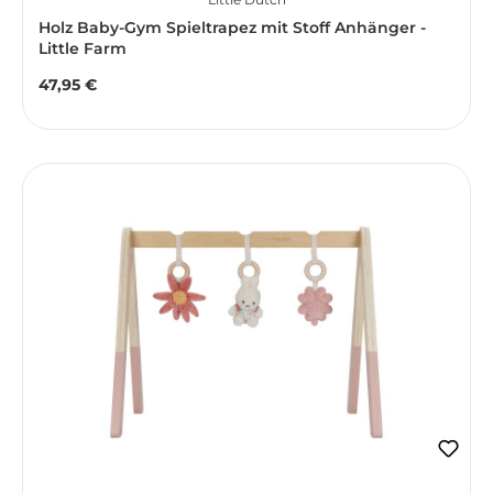
Holz Baby-Gym Spieltrapez mit Stoff Anhänger -
Little Farm
47,95 €
Regulärer Preis: