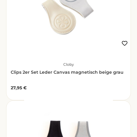
Cloby
Clips 2er Set Leder Canvas magnetisch beige grau
27,95 €
Regulärer Preis: