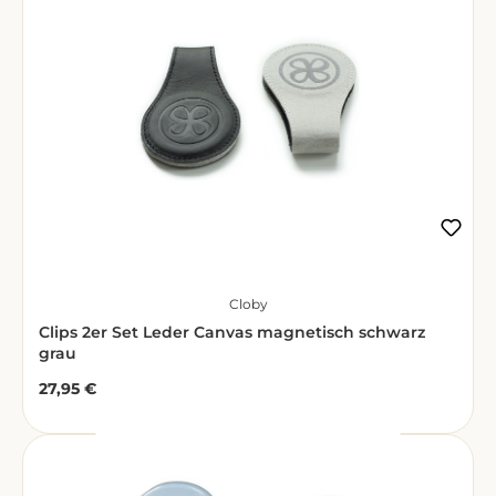
Cloby
Clips 2er Set Leder Canvas magnetisch schwarz
grau
27,95 €
Regulärer Preis: