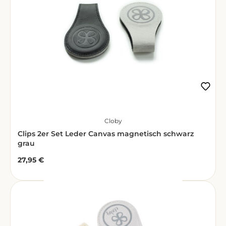
Cloby
Clips 2er Set Leder Canvas magnetisch schwarz
grau
27,95 €
Regulärer Preis: