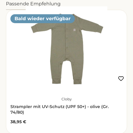
Produktgalerie überspringen
Passende Empfehlung
Bald wieder verfügbar
Cloby
Strampler mit UV-Schutz (UPF 50+) - olive (Gr.
74/80)
38,95 €
Regulärer Preis: