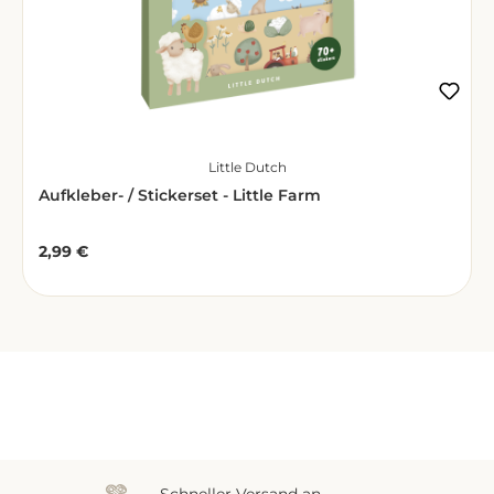
Little Dutch
Aufkleber- / Stickerset - Little Farm
2,99 €
Regulärer Preis:
Zuletzt gesehen