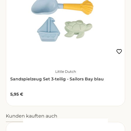
Little Dutch
Sandspielzeug Set 3-teilig - Sailors Bay blau
5,95 €
Regulärer Preis:
Produktgalerie überspringen
Kunden kauften auch