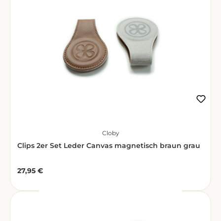
Cloby
Clips 2er Set Leder Canvas magnetisch braun grau
27,95 €
Regulärer Preis: