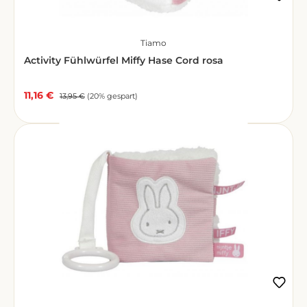
Tiamo
Activity Fühlwürfel Miffy Hase Cord rosa
11,16 €
Verkaufspreis:
Regulärer Preis:
13,95 €
(20% gespart)