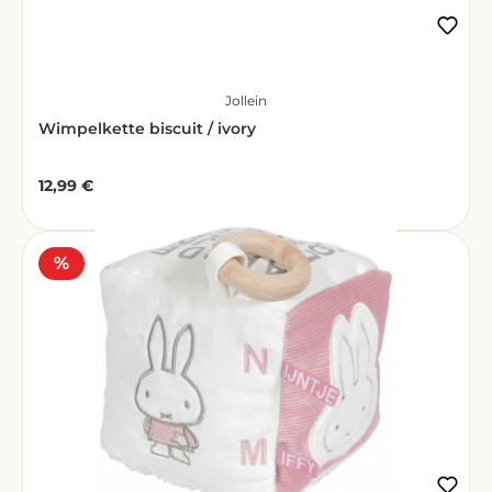
Jollein
Wimpelkette biscuit / ivory
12,99 €
Regulärer Preis:
Rabatt
%