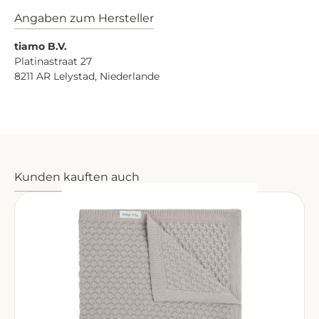
Angaben zum Hersteller
tiamo B.V.
Platinastraat 27
8211 AR Lelystad, Niederlande
Produktgalerie überspringen
Kunden kauften auch