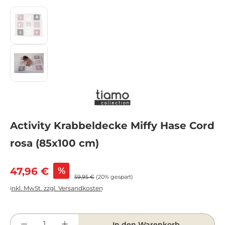
Activity Krabbeldecke Miffy Hase Cord
rosa (85x100 cm)
Verkaufspreis:
47,96 €
%
Regulärer Preis:
59,95 €
(20% gespart)
inkl. MwSt. zzgl. Versandkosten
Produkt Anzahl: Gib den gewünschten Wert e
In den Warenkorb