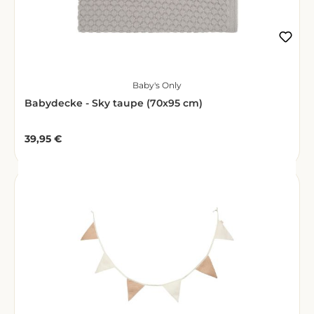
Baby's Only
Babydecke - Sky taupe (70x95 cm)
39,95 €
Regulärer Preis: