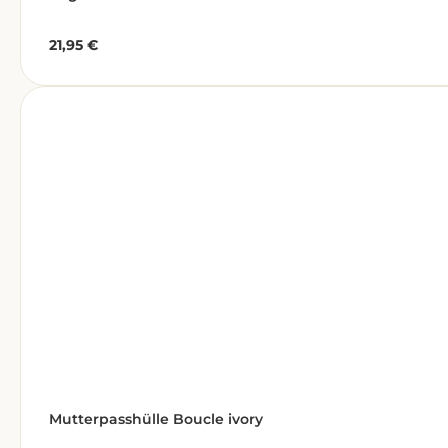
21,95 €
Regulärer Preis:
Mutterpasshülle Boucle ivory