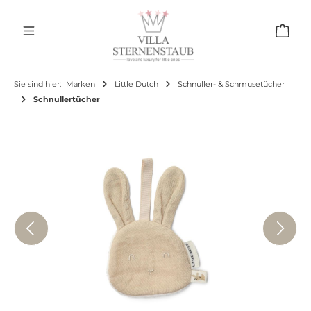
Zum Hauptinhalt springen
Ware
Sie sind hier:
Marken
Little Dutch
Schnuller- & Schmusetücher
Schnullertücher
Bildergalerie überspringen