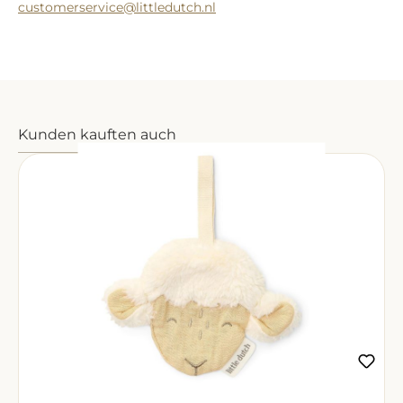
customerservice@littledutch.nl
Produktgalerie überspringen
Kunden kauften auch