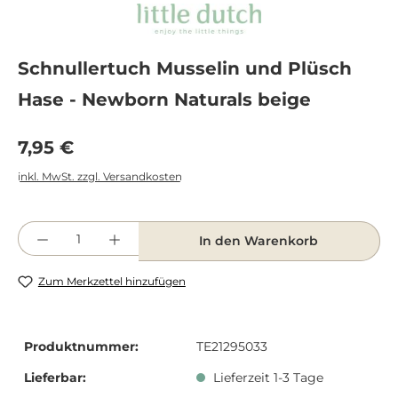
Schnullertuch Musselin und Plüsch
Hase - Newborn Naturals beige
Regulärer Preis:
7,95 €
inkl. MwSt. zzgl. Versandkosten
Produkt Anzahl: Gib den gewünschten Wert e
In den Warenkorb
Zum Merkzettel hinzufügen
Produktnummer:
TE21295033
Lieferbar:
Lieferzeit 1-3 Tage