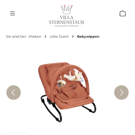
Zum Hauptinhalt springen
Ware
Sie sind hier:
Marken
Little Dutch
Babywippen
Bildergalerie überspringen