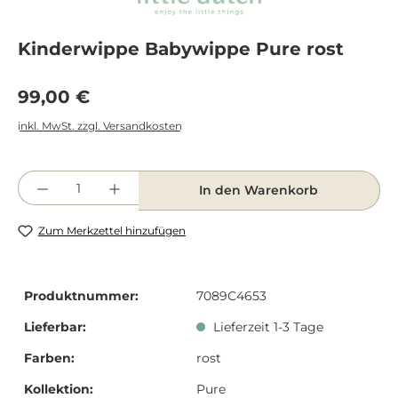
Kinderwippe Babywippe Pure rost
Regulärer Preis:
99,00 €
inkl. MwSt. zzgl. Versandkosten
Produkt Anzahl: Gib den gewünschten Wert e
In den Warenkorb
Zum Merkzettel hinzufügen
Produktnummer:
7089C4653
Lieferbar:
Lieferzeit 1-3 Tage
Farben:
rost
Kollektion:
Pure