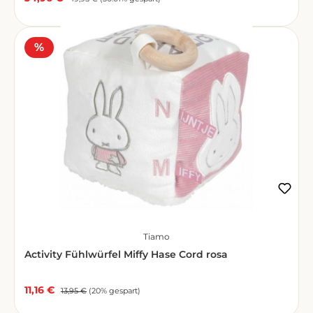
Rabatt
%
Tiamo
Activity Fühlwürfel Miffy Hase Cord rosa
11,16 €
Verkaufspreis:
Regulärer Preis:
13,95 €
(20% gespart)