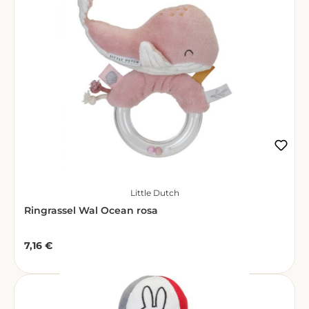
Little Dutch
Ringrassel Wal Ocean rosa
7,16 €
Regulärer Preis: