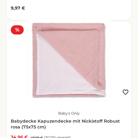
9,97 €
Regulärer Preis:
Rabatt
%
Baby's Only
Babydecke Kapuzendecke mit Nickistoff Robust
rosa (75x75 cm)
34,96 €
Verkaufspreis:
Regulärer Preis:
49,95 €
(30.01% gespart)