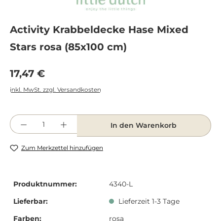
Activity Krabbeldecke Hase Mixed
Stars rosa (85x100 cm)
Regulärer Preis:
17,47 €
inkl. MwSt. zzgl. Versandkosten
Produkt Anzahl: Gib den gewünschten Wert e
In den Warenkorb
Zum Merkzettel hinzufügen
Produktnummer:
4340-L
Lieferbar:
Lieferzeit 1-3 Tage
Farben:
rosa