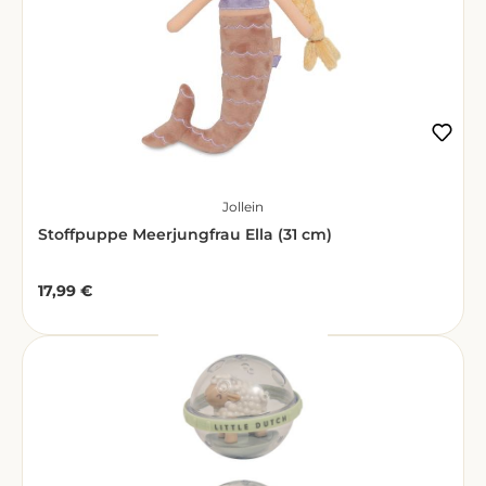
Jollein
Stoffpuppe Meerjungfrau Ella (31 cm)
17,99 €
Regulärer Preis: