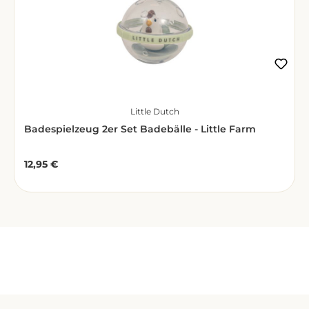
Little Dutch
Badespielzeug 2er Set Badebälle - Little Farm
12,95 €
Regulärer Preis:
Zuletzt gesehen