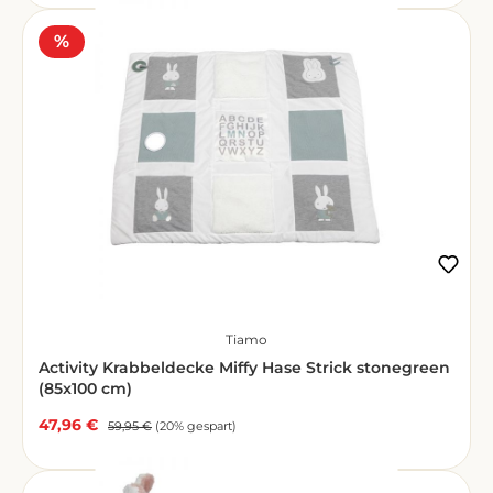
Rabatt
%
Tiamo
Activity Krabbeldecke Miffy Hase Strick stonegreen
(85x100 cm)
47,96 €
Verkaufspreis:
Regulärer Preis:
59,95 €
(20% gespart)