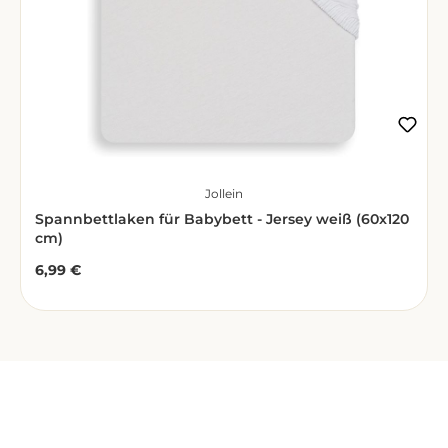
Jollein
Spannbettlaken für Babybett - Jersey weiß (60x120
cm)
6,99 €
Regulärer Preis:
Zuletzt gesehen