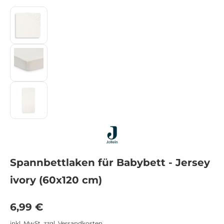
Spannbettlaken für Babybett - Jersey
ivory (60x120 cm)
Regulärer Preis:
6,99 €
inkl. MwSt. zzgl. Versandkosten