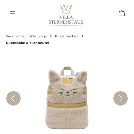
Zum Hauptinhalt springen
Ware
Sie sind hier:
Unterwegs
Kindertaschen
Rucksäcke & Turnbeutel
Bildergalerie überspringen