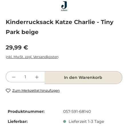
Kinderrucksack Katze Charlie - Tiny
Park beige
Regulärer Preis:
29,99 €
inkl. MwSt. zzgl. Versandkosten
Produkt Anzahl: Gib den gewünschten Wert e
In den Warenkorb
Zum Merkzettel hinzufügen
Produktnummer:
057-591-68140
Lieferbar:
Lieferzeit 1-3 Tage