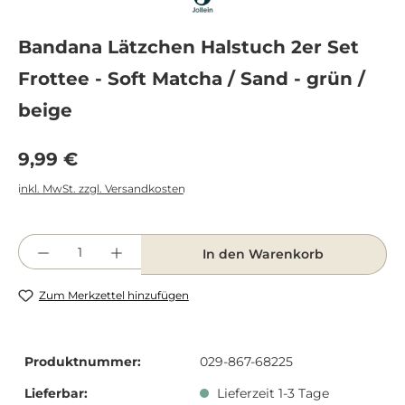
Bandana Lätzchen Halstuch 2er Set
Frottee - Soft Matcha / Sand - grün /
beige
Regulärer Preis:
9,99 €
inkl. MwSt. zzgl. Versandkosten
Produkt Anzahl: Gib den gewünschten Wert e
In den Warenkorb
Zum Merkzettel hinzufügen
Produktnummer:
029-867-68225
Lieferbar:
Lieferzeit 1-3 Tage