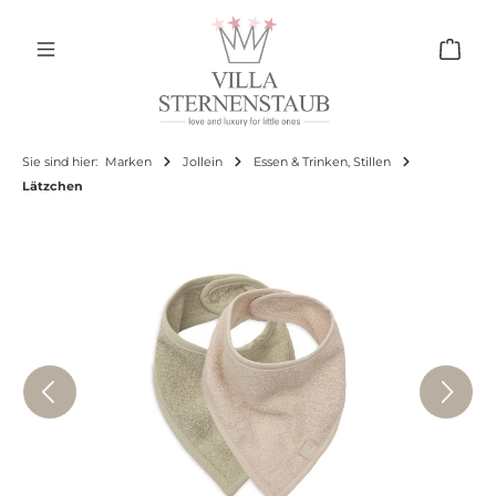
Zum Hauptinhalt springen
Ware
Sie sind hier:
Marken
Jollein
Essen & Trinken, Stillen
Lätzchen
Bildergalerie überspringen