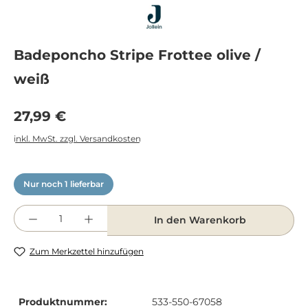
Badeponcho Stripe Frottee olive /
weiß
Regulärer Preis:
27,99 €
inkl. MwSt. zzgl. Versandkosten
Nur noch 1 lieferbar
Produkt Anzahl: Gib den gewünschten Wert e
In den Warenkorb
Zum Merkzettel hinzufügen
Produktnummer:
533-550-67058