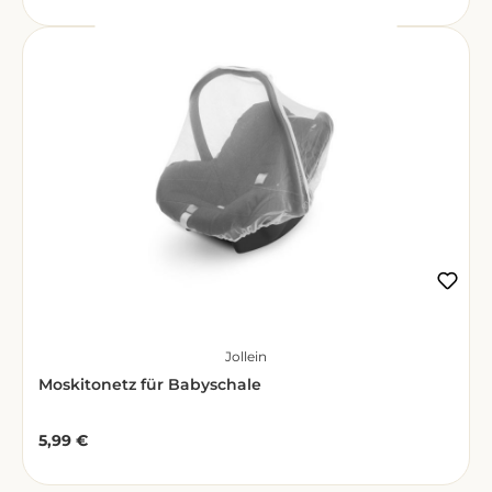
Jollein
Moskitonetz für Babyschale
5,99 €
Regulärer Preis: