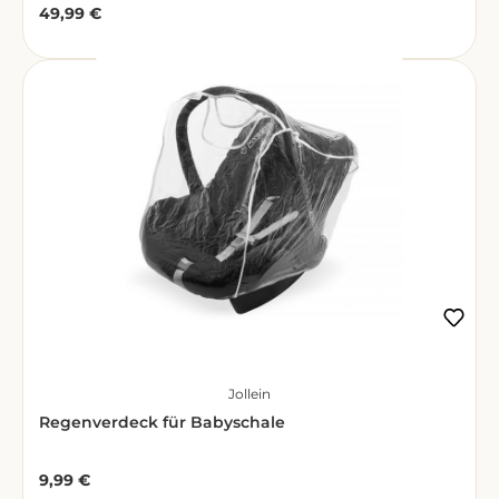
49,99 €
Regulärer Preis:
Jollein
Regenverdeck für Babyschale
9,99 €
Regulärer Preis: