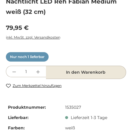
Nachtlicht LED Reh Fabian Medium
weiß (32 cm)
Regulärer Preis:
79,95 €
inkl. MwSt. zzgl. Versandkosten
Nur noch 1 lieferbar
Produkt Anzahl: Gib den gewünschten Wert e
In den Warenkorb
Zum Merkzettel hinzufügen
Produktnummer:
1535027
Lieferbar:
Lieferzeit 1-3 Tage
Farben:
weiß