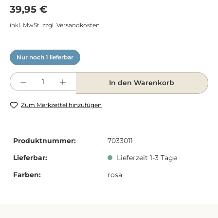
Regulärer Preis:
39,95 €
inkl. MwSt. zzgl. Versandkosten
Nur noch 1 lieferbar
Produkt Anzahl: Gib den gewünschten Wert e
In den Warenkorb
Zum Merkzettel hinzufügen
Produktnummer:
7033011
Lieferbar:
Lieferzeit 1-3 Tage
Farben:
rosa