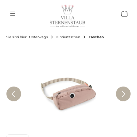
Zum Hauptinhalt springen
Ware
Sie sind hier:
Unterwegs
Kindertaschen
Taschen
Bildergalerie überspringen