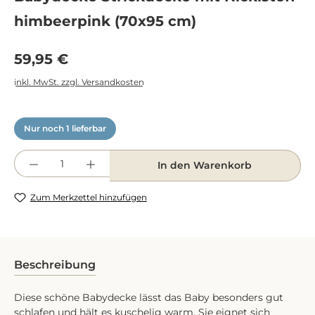
himbeerpink (70x95 cm)
Regulärer Preis:
59,95 €
inkl. MwSt. zzgl. Versandkosten
Nur noch 1 lieferbar
Produkt Anzahl: Gib den gewünschten Wert e
In den Warenkorb
Zum Merkzettel hinzufügen
Beschreibung
Diese schöne Babydecke lässt das Baby besonders gut
schlafen und hält es kuschelig warm. Sie eignet sich