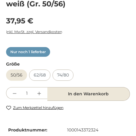
weiß (Gr. 50/56)
Regulärer Preis:
37,95 €
inkl. MwSt. zzgl. Versandkosten
Nur noch 1 lieferbar
Größe
50/56
62/68
74/80
Produkt Anzahl: Gib den gewünschten We
In den Warenkorb
Zum Merkzettel hinzufügen
Produktnummer:
1000143372324