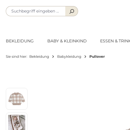
m Hauptinhalt springen
Zur Suche springen
Zur Hauptnavigation springen
BEKLEIDUNG
BABY & KLEINKIND
ESSEN & TRIN
Sie sind hier:
Bekleidung
Babykleidung
Pullover
Bildergalerie überspringen