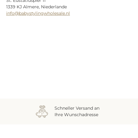
St. Eustatiuspier 11
1339 KJ Almere, Niederlande
info@babystylingwholesale.nl
Zuletzt gesehen
Schneller Versand an
Ihre Wunschadresse