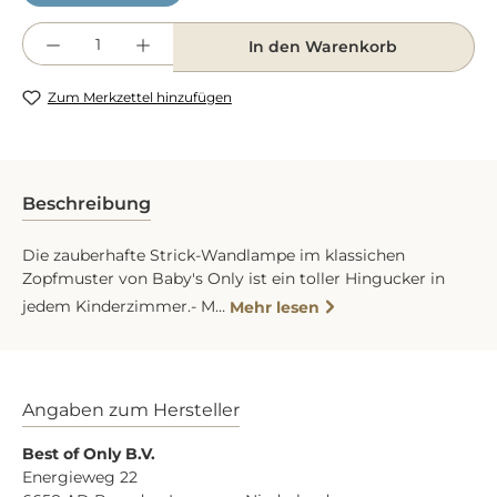
Produkt Anzahl: Gib den gewünschten Wert e
In den Warenkorb
Zum Merkzettel hinzufügen
Beschreibung
Die zauberhafte Strick-Wandlampe im klassichen
Zopfmuster von Baby's Only ist ein toller Hingucker in
jedem Kinderzimmer.- M…
Mehr lesen
Angaben zum Hersteller
Best of Only B.V.
Energieweg 22