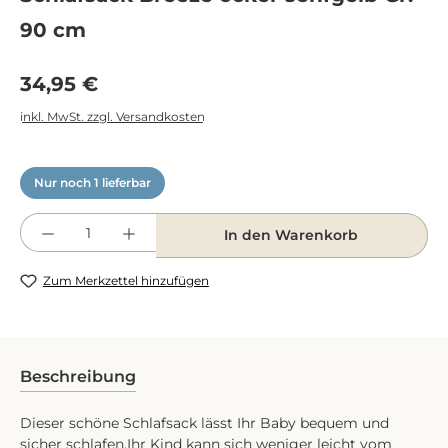
90 cm
Regulärer Preis:
34,95 €
inkl. MwSt. zzgl. Versandkosten
Nur noch 1 lieferbar
Produkt Anzahl: Gib den gewünschten Wert e
In den Warenkorb
Zum Merkzettel hinzufügen
Beschreibung
Dieser schöne Schlafsack lässt Ihr Baby bequem und
sicher schlafen.Ihr Kind kann sich weniger leicht vom