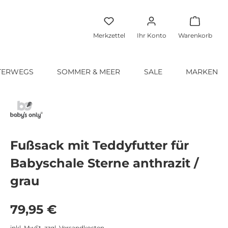
Warenko
Merkzettel
Ihr Konto
Warenkorb
TERWEGS
SOMMER & MEER
SALE
MARKEN
Fußsack mit Teddyfutter für
Babyschale Sterne anthrazit /
grau
Regulärer Preis:
79,95 €
inkl. MwSt. zzgl. Versandkosten